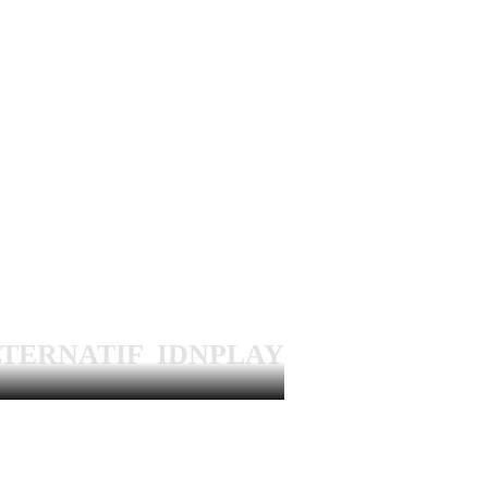
TERNATIF IDNPLAY
g juga menyediakan link download APK Android
nus Cashback Mingguan 5%. serta Nikmati Bonus