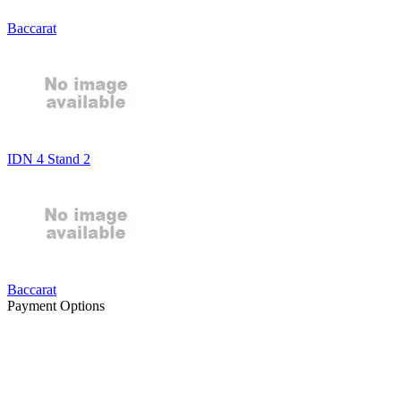
Baccarat
IDN 4 Stand 2
Baccarat
Payment Options