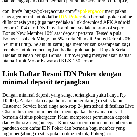
dan kelengkapan dalam bermain judi online serta terbukti fairplay.
cor" href="https://pokergacor.us.com/">
pokergacor
merupakan
situs agen resmi untuk daftar
IDN Poker
dan bermain poker online
di Indonesia yang juga menyediakan link download APK Android
terbaru 2024 dari IDN Play. Kami menyediakan promosi seperti
Bonus New Member 10% saat deposit pertama. Tersedia pula
Bonus Cashback Mingguan 5%. serta Nikmati Bonus Referal 20%
Seumur Hidup. Selain itu kami juga memberikan kesempatan bagi
member untuk memenangkan hadiah puluhan juta Rupiah Serta
Hadiah bulanan berupa Bonus Turnover yang menyediakan hadiah
utama 1 unit Motor Kawasaki KLX 150 terbaru.
Link Daftar Resmi IDN Poker dengan
minimal deposit terjangkau
Dengan minimal deposit yang sangat terjangkau yaitu hanya Rp
10.000,- Anda sudah dapat bermain poker daring di situs kami.
Customer Service kami siaga non-stop 24 jam sehari di fasilitas Live
Chat untuk menjamin member mendapatkan kenyamanan saat
bermain di situs pokergacor. Kami memproses permintaan deposit
dan withdraw dengan cepat. Kami siap membantu dan memberikan
panduan cara daftar IDN Poker dan bermain bagi member yang
ingin bergabung di situs poker online terbaik, Pokergacor.