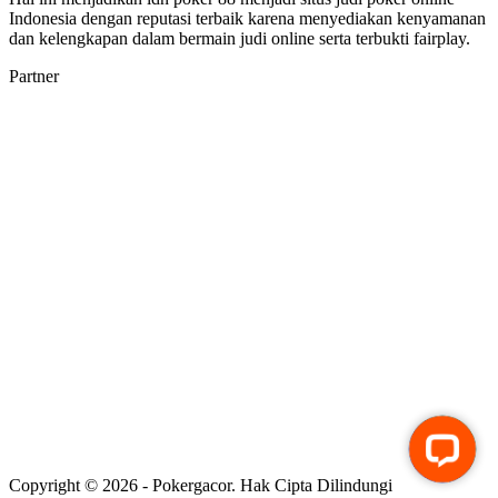
Indonesia dengan reputasi terbaik karena menyediakan kenyamanan
dan kelengkapan dalam bermain judi online serta terbukti fairplay.
Partner
Copyright © 2026 - Pokergacor. Hak Cipta Dilindungi