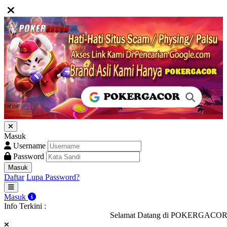
Masuk
Username
Password
Masuk
Daftar
Lupa Password?
Masuk
Info Terkini :
Selamat Datang di POKERGACOR Login, 